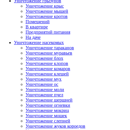
Уничтожение грызунов
Уничтожение крыс
Уничтожение мышей
Уничтожение кротов
Помещений
В квартире
Предприятий питания
На даче
Уничтожение насекомых
Уничтожение тараканов
Уничтожение муравьев
Уничтожение блох
Уничтожение клопов
Уничтожение комаров
Уничтожение клещей
Уничтожение мух
Уничтожение ос
Уничтожение моли
Уничтожение пчел
Уничтожение шершней
Уничтожение огневки
Уничтожение мокриц
Уничтожение мошек
Уничтожение слепней
Уничтожение жуков короедов