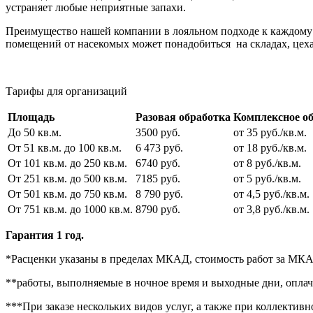
устраняет любые неприятные запахи.
Преимущество нашей компании в лояльном подходе к каждому к
помещений от насекомых может понадобиться на складах, цехах
Тарифы для организаций
Площадь
Разовая обработка
Комплексное о
До 50 кв.м.
3500 руб.
от 35 руб./кв.м.
От 51 кв.м. до 100 кв.м.
6 473 руб.
от 18 руб./кв.м.
От 101 кв.м. до 250 кв.м.
6740 руб.
от 8 руб./кв.м.
От 251 кв.м. до 500 кв.м.
7185 руб.
от 5 руб./кв.м.
От 501 кв.м. до 750 кв.м.
8 790 руб.
от 4,5 руб./кв.м.
От 751 кв.м. до 1000 кв.м.
8790 руб.
от 3,8 руб./кв.м.
Гарантия 1 год.
*Расценки указаны в пределах МКАД, стоимость работ за МКАД
**работы, выполняемые в ночное время и выходные дни, оплачи
***При заказе нескольких видов услуг, а также при коллективн