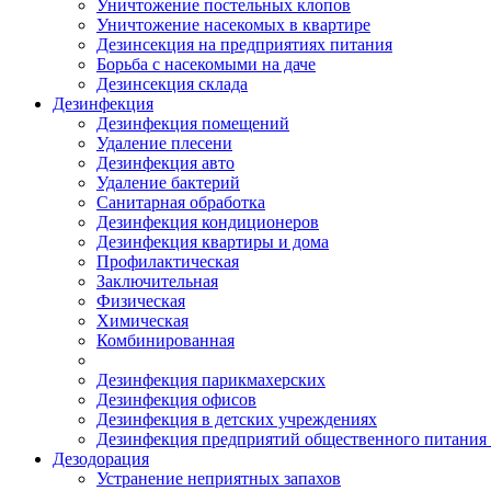
Уничтожение постельных клопов
Уничтожение насекомых в квартире
Дезинсекция на предприятиях питания
Борьба с насекомыми на даче
Дезинсекция склада
Дезинфекция
Дезинфекция помещений
Удаление плесени
Дезинфекция авто
Удаление бактерий
Санитарная обработка
Дезинфекция кондиционеров
Дезинфекция квартиры и дома
Профилактическая
Заключительная
Физическая
Химическая
Комбинированная
Дезинфекция парикмахерских
Дезинфекция офисов
Дезинфекция в детских учреждениях
Дезинфекция предприятий общественного питания 
Дезодорация
Устранение неприятных запахов