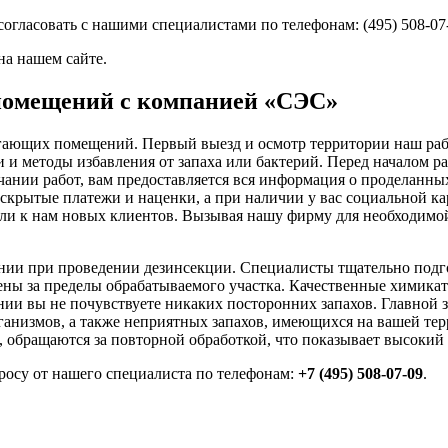
огласовать с нашими специалистами по телефонам: (495) 508-07
 на нашем сайте.
помещений с компанией «СЭС»
гающих помещений. Первый выезд и осмотр территории наш рабо
и методы избавления от запаха или бактерий. Перед началом р
чании работ, вам предоставляется вся информация о проделанных
 скрытые платежи и наценки, а при наличии у вас социальной ка
кли к нам новых клиентов. Вызывая нашу фирму для необходимо
нии при проведении дезинсекции. Специалисты тщательно подго
ны за пределы обрабатываемого участка. Качественные химикат
нии вы не почувствуете никаких посторонних запахов. Главной 
рганизмов, а также неприятных запахов, имеющихся на вашей те
а, обращаются за повторной обработкой, что показывает высоки
осу от нашего специалиста по телефонам:
+7 (495) 508-07-09
.