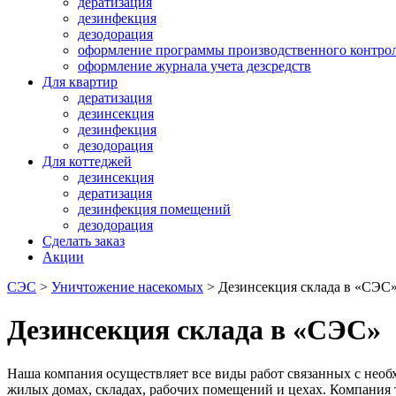
дератизация
дезинфекция
дезодорация
оформление программы производственного контро
оформление журнала учета дезсредств
Для квартир
дератизация
дезинсекция
дезинфекция
дезодорация
Для коттеджей
дезинсекция
дератизация
дезинфекция помещений
дезодорация
Сделать заказ
Акции
СЭС
>
Уничтожение насекомых
>
Дезинсекция склада в «СЭС
Дезинсекция склада в «СЭС»
Наша компания осуществляет все виды работ связанных с нео
жилых домах, складах, рабочих помещений и цехах. Компания 