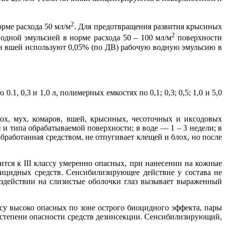
2
рме расхода 50 мл/м
. Для предотвращения развития крысиных
2
одной эмульсией в норме расхода 50 – 100 мл/м
поверхности
и вшей используют 0,05% (по ДВ) рабочую водную эмульсию в
1, 0,3 и 1,0 л, полимерных емкостях по 0,1; 0,3; 0,5; 1,0 и 5,0
ох, мух, комаров, вшей, крысиных, чесоточных и иксодовых
и типа обрабатываемой поверхности; в воде — 1 – 3 недели; в
бработанная средством, не отпугивает клещей и блох, но после
ится к III классу умеренно опасных, при нанесении на кожные
тицидных средств. Сенсибилизирующее действие у состава не
оздействии на слизистые оболочки глаз вызывает выраженный
ссу высоко опасных по зоне острого биоцидного эффекта, пары
и степени опасности средств дезинсекции. Сенсибилизирующий,