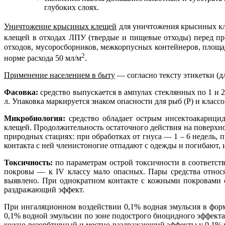
глубоких слоях.
Уничтожение крысиных клещей
для уничтожения крысиных кл
клещей в отходах ЛПУ (твердые и пищевые отходы) перед пр
отходов, мусоросборников, межкорпусных контейнеров, площ
2
норме расхода 50 мл/м
.
Применение населением в быту
— согласно тексту этикетки (дл
Фасовка:
средство выпускается в ампулах стеклянных по 1 и 2 м
л. Упаковка маркируется знаком опасности для рыб (Р) и классом
Микробиология:
средство обладает острым инсектоакарицид
клещей. Продолжительность остаточного действия на поверхно
природных стациях: при обработках от гнуса — 1 – 6 недель, 
контакта с ней членистоногие отпадают с одежды и погибают, 
Токсичность:
по параметрам острой токсичности в соответств
покровы — к IV классу мало опасных. Пары средства относя
выявлено. При однократном контакте с кожными покровами с
раздражающий эффект.
При ингаляционном воздействии 0,1% водная эмульсия в форме
0,1% водной эмульсии по зоне подострого биоцидного эффекта
кожно-резорбтивный и местно-раздражающий эффекты у 0,1% 