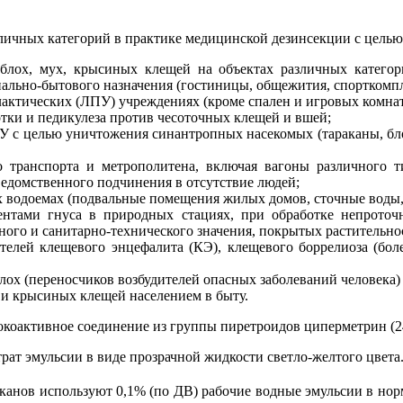
личных категорий в практике медицинской дезинсекции с целью
, блох, мух, крысиных клещей на объектах различных катего
ально-бытового назначения (гостиницы, общежития, спорткомпл
лактических (ЛПУ) учреждениях (кроме спален и игровых комнат
тки и педикулеза против чесоточных клещей и вшей;
ПУ с целью уничтожения синантропных насекомых (тараканы, бл
о транспорта и метрополитена, включая вагоны различного т
ведомственного подчинения в отсутствие людей;
 водоемах (подвальные помещения жилых домов, сточные воды, п
нтами гнуса в природных стациях, при обработке непроточ
го и санитарно-технического значения, покрытых растительнос
елей клещевого энцефалита (КЭ), клещевого боррелиоза (бол
лох (переносчиков возбудителей опасных заболеваний человека)
х и крысиных клещей населением в быту.
коактивное соединение из группы пиретроидов циперметрин (24
рат эмульсии в виде прозрачной жидкости светло-желтого цвета
канов используют 0,1% (по ДВ) рабочие водные эмульсии в норм