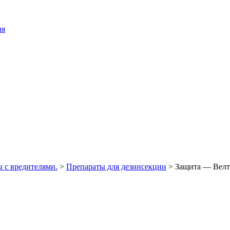
ля
 с вредителями.
>
Препараты для дезинсекции
>
Защита — Велт