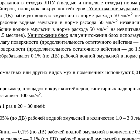
араканов в отходах ЛПУ (твердые и пищевые отходы) норма р
йнеров, площадок вокруг контейнеров.
Уничтожение муравьев
2
по ДВ) рабочую водную эмульсию в норме расхода 50 мл/м
не
2
рабочие водные эмульсии в норме расхода 50 мл/м
независи
2
бочие водные эмульсии в норме расхода 50 мл/м
на невпитыва
,5 месяцев).
Уничтожение блох
для уничтожения блох использую
агу поверхности (продолжительность остаточного действия — д
оверхности (продолжительность остаточного действия — до 1,
брабатывают 0,1% (по ДВ) рабочей водной эмульсией в норме р
комнатных или других видов мух в помещениях используют 0,0
орокамер, площадок вокруг контейнеров, санитарных надворных 
2
ставляет 100 мл/м
.
 раз в 20 – 30 дней:
5% (по ДВ) рабочей водной эмульсией в количестве 1,0 – 3,0 л/
ниц — 0,1% (по ДВ) рабочей водной эмульсией в количестве 0,5
а свалках — 0,1% (по ДВ) рабочей водной эмульсией в количест