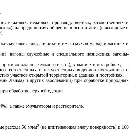
:
рий: в жилых, нежилых, производственных, хозяйственных и
ексы), на предприятиях общественного питания (в выходные и
);
охи, муравьи, вши, личинки и имаго мух, комары), крысиных и
ипа, вагоны служебные и специального назначения, вагоны-
ротивопожарные емкости и т. п.), в зданиях и постройках;
ных естественных и искусственных водоемов постоянного и
тью участков открытой территории, в зданиях и постройках;
езнь Лайма) и других заболеваний) при обработке природных
 при обработке верхней одежды.
%), а также эмульгаторы и растворитель.
.
2
е расхода 50 мл/м
(не впитывающая влагу поверхность) и 100