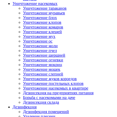
Уничтожение насекомых
Уничтожение тараканов
Уничтожение муравьев
Уничтожение блох
Уничтожение клопов
Уничтожение комаров
Уничтожение клещей
Уничтожение мух
Уничтожение ос
Уничтожение моли
Уничтожение пчел
Уничтожение шершней
Уничтожение огневки
Уничтожение мокриц
Уничтожение мошек
Уничтожение слепней
Уничтожение жуков короедов
Уничтожение постельных клопов
Уничтожение насекомых в квартире
Дезинсекция на предприятиях питания
Борьба с насекомыми на даче
Дезинсекция склада
Дезинфекция
Дезинфекция помещений
Удаление плесени