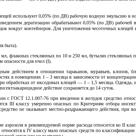
ещей используют 0,05% (по ДВ) рабочую водную эмульсию в но
оведением дератизации обрабатывают 0,05% (по ДВ) рабочей в
адок вокруг контейнеров. Для уничтожения чесоточных клещей 
я быта).
л, флаконах стеклянных по 10 и 250 мл, бутылях стеклянных по 0.
 опасности для пчел (I).
ным действием в отношении тараканов, муравьев, клопов, бл
стях в помещениях 1 – 3 месяца в зависимости от концентрации 
при обработках от иксодовых клещей — 1 – 1,5 месяца. Одежда, о
инсектоакарицидное действие сохраняется до 14 суток.
ии с ГОСТ 12.1.007-76 при введении в желудок средство относ
тся III классу умеренно опасных по Критериям отбора инсек
редство не оказывает местно-раздражающего действия, при в
 аэрозоля в рекомендуемой норме расхода относится ко II кла
 относятся к IV классу мало опасных средств по классификаци
водной эмульсии не выявлены.