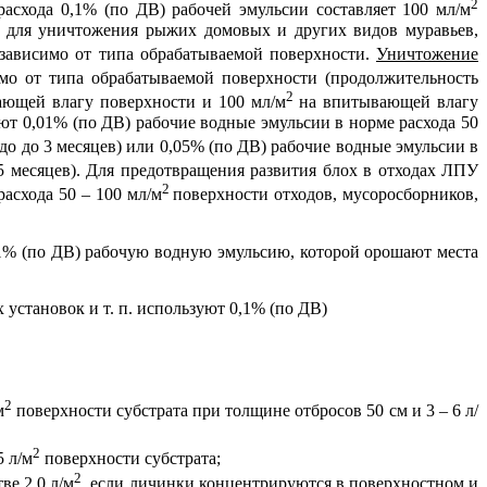
2
асхода 0,1% (по ДВ) рабочей эмульсии составляет 100 мл/м
для уничтожения рыжих домовых и других видов муравьев,
зависимо от типа обрабатываемой поверхности.
Уничтожение
мо от типа обрабатываемой поверхности (продолжительность
2
ющей влагу поверхности и 100 мл/м
на впитывающей влагу
т 0,01% (по ДВ) рабочие водные эмульсии в норме расхода 50
о до 3 месяцев) или 0,05% (по ДВ) рабочие водные эмульсии в
5 месяцев). Для предотвращения развития блох в отходах ЛПУ
2
асхода 50 – 100 мл/м
поверхности отходов, мусоросборников,
1% (по ДВ) рабочую водную эмульсию, которой орошают места
установок и т. п. используют 0,1% (по ДВ)
2
м
поверхности субстрата при толщине отбросов 50 см и 3 – 6 л/
2
 л/м
поверхности субстрата;
2
ве 2,0 л/м
, если личинки концентрируются в поверхностном и