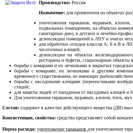
Производство:
Россия
Назначение:
для применения на объектах раз
уничтожения тараканов, муравьев, клопов
подвальных помещениях, на объектах коммун
санитарные дни), в детских и лечебно-профи
дезинсекции помещений в ЛПУ и очагах чесо
для обработки отходов классов А, Б и В в Л
чесоточных клещей;
дезинсекции на объектах железнодорожног
рестораны и буфеты, стационарные объекты 
борьбы с комарами и их личинками в закрытых городских
борьбы с комарами, их личинками и другими компоне
временного существования, не имеющих рыбохозяйственно
борьбы с иксодовыми клещами (переносчиками возбудит
стаций;
для защиты людей от нападения от иксодовых клещей и б
Для уничтожения тараканов, муравьев, клопов, блох, му
Состав:
содержит в качестве действующего вещества (ДВ) высо
Консистенция, свойства:
средство представляет собой концент
Норма расхода:
у
ничтожение тараканов
для уничтожения тара