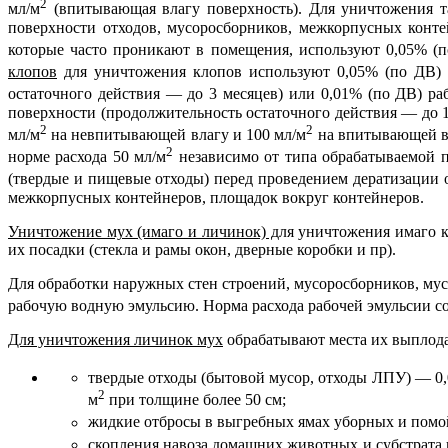
2
мл/м
(впитывающая влагу поверхность). Для уничтожения т
поверхности отходов, мусоросборников, межкорпусных конте
которые часто проникают в помещения, используют 0,05% (
клопов
для уничтожения клопов используют 0,05% (по ДВ) 
остаточного действия — до 3 месяцев) или 0,01% (по ДВ) ра
поверхности (продолжительность остаточного действия — до 1
2
2
мл/м
на невпитывающей влагу и 100 мл/м
на впитывающей вл
2
норме расхода 50 мл/м
независимо от типа обрабатываемой п
(твердые и пищевые отходы) перед проведением дератизации о
межкорпусных контейнеров, площадок вокруг контейнеров.
Уничтожение мух (имаго и личинок) д
ля уничтожения имаго 
их посадки (стекла и рамы окон, дверные коробки и пр).
Для обработки наружных стен строений, мусоросборников, мус
рабочую водную эмульсию. Норма расхода рабочей эмульсии со
Для уничтожения личинок мух
обрабатывают места их выплода 1
твердые отходы (бытовой мусор, отходы ЛПУ) — 0,0
2
м
при толщине более 50 см;
жидкие отбросы в выгребных ямах уборных и помой
скопления навоза домашних животных и субстрата н