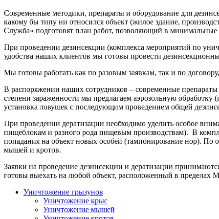
Современные методики, препараты и оборудование для дезинсе
какому бы типу ни относился объект (жилое здание, производ
Служба» подготовят план работ, позволяющий в минимальные 
При проведении дезинсекции (комплекса мероприятий по уничт
удобства наших клиентов мы готовы провести дезинсекционны
Мы готовы работать как по разовым заявкам, так и по догово
В распоряжении наших сотрудников – современные препараты
степени зараженности мы предлагаем аэрозольную обработку (
установка ловушек с последующим проведением общей дезинс
При проведении дератизации необходимо уделить особое внима
пищеблокам и разного рода пищевым производствам). В комп
попадания на объект новых особей (тампонирование нор). По 
мышей и кротов.
Заявки на проведение дезинсекции и дератизации принимаютс
готовы выехать на любой объект, расположенный в пределах М
Уничтожение грызунов
Уничтожение крыс
Уничтожение мышей
Уничтожение кротов