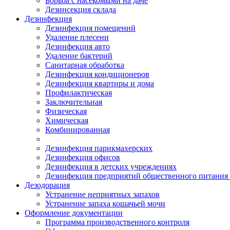
Борьба с насекомыми на даче
Дезинсекция склада
Дезинфекция
Дезинфекция помещений
Удаление плесени
Дезинфекция авто
Удаление бактерий
Санитарная обработка
Дезинфекция кондиционеров
Дезинфекция квартиры и дома
Профилактическая
Заключительная
Физическая
Химическая
Комбинированная
Дезинфекция парикмахерских
Дезинфекция офисов
Дезинфекция в детских учреждениях
Дезинфекция предприятий общественного питания 
Дезодорация
Устранение неприятных запахов
Устранение запаха кошачьей мочи
Оформление документации
Программа производственного контроля