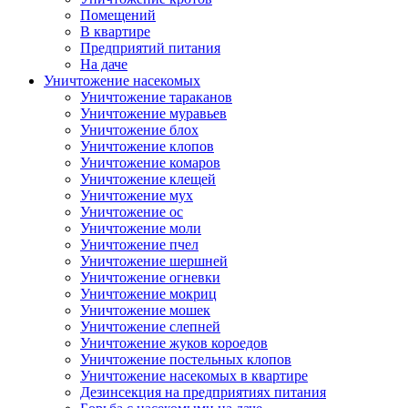
Помещений
В квартире
Предприятий питания
На даче
Уничтожение насекомых
Уничтожение тараканов
Уничтожение муравьев
Уничтожение блох
Уничтожение клопов
Уничтожение комаров
Уничтожение клещей
Уничтожение мух
Уничтожение ос
Уничтожение моли
Уничтожение пчел
Уничтожение шершней
Уничтожение огневки
Уничтожение мокриц
Уничтожение мошек
Уничтожение слепней
Уничтожение жуков короедов
Уничтожение постельных клопов
Уничтожение насекомых в квартире
Дезинсекция на предприятиях питания