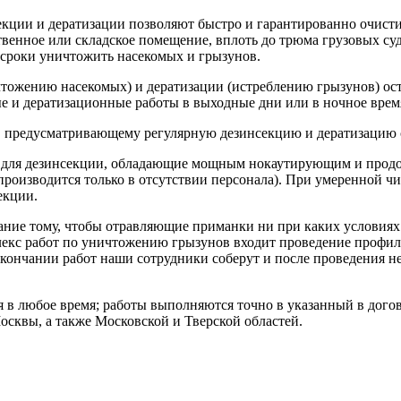
кции и дератизации позволяют быстро и гарантированно очисти
ственное или складское помещение, вплоть до трюма грузовых с
сроки уничтожить насекомых и грызунов.
ожению насекомых) и дератизации (истреблению грызунов) оста
е и дератизационные работы в выходные дни или в ночное врем
ру, предусматривающему регулярную дезинсекцию и дератизацию
 для дезинсекции, обладающие мощным нокаутирующим и продо
производится только в отсутствии персонала). При умеренной ч
екции.
ние тому, чтобы отравляющие приманки ни при каких условиях 
лекс работ по уничтожению грызунов входит проведение профи
окончании работ наши сотрудники соберут и после проведения 
я в любое время; работы выполняются точно в указанный в дог
осквы, а также Московской и Тверской областей.