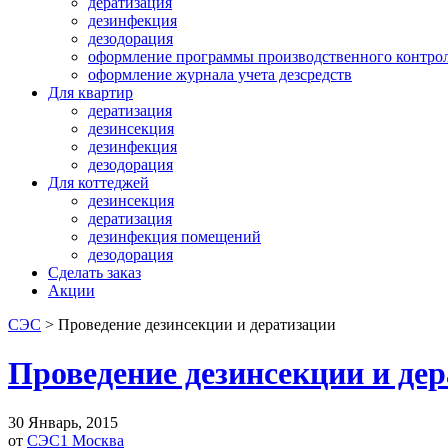
дератизация
дезинфекция
дезодорация
оформление программы производственного контро
оформление журнала учета дезсредств
Для квартир
дератизация
дезинсекция
дезинфекция
дезодорация
Для коттеджей
дезинсекция
дератизация
дезинфекция помещений
дезодорация
Сделать заказ
Акции
СЭС
>
Проведение дезинсекции и дератизации
Проведение дезинсекции и де
30 Январь, 2015
от
СЭС1 Москва