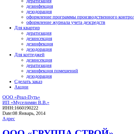
дератизация
дезинфекция
дезодорация
оформление программы производственного контро
оформление журнала учета дезсредств
Для квартир
дератизация
дезинсекция
дезинфекция
дезодорация
Для коттеджей
дезинсекция
дератизация
дезинфекция помещений
дезодорация
Сделать заказ
Акции
ООО «Реал-Путь»
ИП «Муселимян В.В.»
ИНН:
1660190222
Date:
08 Январь, 2014
Адрес
ООО «ГРУППА СТРОЙ»