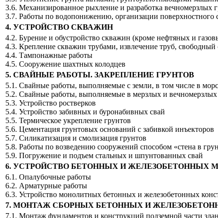
3.6. Механизированное рыхление и разработка вечномерзлых 
3.7. Работы по водопонижению, организации поверхностного с
4. УСТРОЙСТВО СКВАЖИН
4.2. Бурение и обустройство скважин (кроме нефтяных и газо
4.3. Крепление скважин трубами, извлечение труб, свободный
4.4. Тампонажные работы
4.5. Сооружение шахтных колодцев
5. СВАЙНЫЕ РАБОТЫ. ЗАКРЕПЛЕНИЕ ГРУНТОВ
5.1. Свайные работы, выполняемые с земли, в том числе в мор
5.2. Свайные работы, выполняемые в мерзлых и вечномерзлых
5.3. Устройство ростверков
5.4. Устройство забивных и буронабивных свай
5.5. Термическое укрепление грунтов
5.6. Цементация грунтовых оснований с забивкой инъекторов
5.7. Силикатизация и смолизация грунтов
5.8. Работы по возведению сооружений способом «стена в гру
5.9. Погружение и подъем стальных и шпунтованных свай
6. УСТРОЙСТВО БЕТОННЫХ И ЖЕЛЕЗОБЕТОННЫХ
6.1. Опалубочные работы
6.2. Арматурные работы
6.3. Устройство монолитных бетонных и железобетонных кон
7. МОНТАЖ СБОРНЫХ БЕТОННЫХ И ЖЕЛЕЗОБЕТОН
7.1. Монтаж фундаментов и конструкций подземной части зда