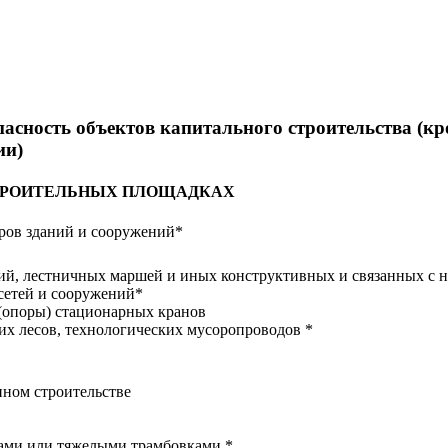
асность объектов капитального строительства (к
ии)
СТРОИТЕЛЬНЫХ ПЛОЩАДКАХ
тров зданий и сооружений*
ытий, лестничных маршей и иных конструктивных и связанных с н
сетей и сооружений*
 (опоры) стационарных кранов
их лесов, технологических мусоропроводов *
нном строительстве
ами или тяжелыми трамбовками *