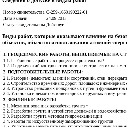
Сведения о допуске к видам работ
Номер свидетельства
C-259-1660190222-01
Дата выдачи
24.09.2013
Статус свидетельства
Действует
Виды работ, которые оказывают влияние на безоп
объектов, объектов использования атомной энерг
1. ГЕОДЕЗИЧЕСКИЕ РАБОТЫ, ВЫПОЛНЯЕМЫЕ НА 
1.1. Разбивочные работы в процессе строительства*
1.2. Геодезический контроль точности геометрических параме
2. ПОДГОТОВИТЕЛЬНЫЕ РАБОТЫ:
2.1. Разборка (демонтаж) зданий и сооружений, стен, перекр
2.2. Строительство временных: дорог; площадок; инженерных 
2.3. Устройство рельсовых подкрановых путей и фундаментов
2.4. Установка и демонтаж инвентарных наружных и внутренн
3. ЗЕМЛЯНЫЕ РАБОТЫ
3.1. Механизированная разработка грунта *
3.2. Разработка грунта и устройство дренажей в водохозяйстве
3.3. Разработка грунта методом гидромеханизации
3.4. Работы по искусственному замораживанию грунтов
3.5. Уплотнение грунта катками, грунтоуплотняющими машин