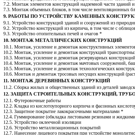
7.2. Монтаж элементов конструкций надземной части зданий и с
7.3. Монтаж объемных блоков, в том числе вентиляционных б
9. РАБОТЫ ПО УСТРОЙСТВУ КАМЕННЫХ КОНСТРУ
9.1. Устройство конструкций зданий и сооружений из природн
9.2. Устройство конструкций из кирпича, в том числе с облицо
9.3. Устройство отопительных печей и очагов *
10. МОНТАЖ МЕТАЛЛИЧЕСКИХ КОНСТРУКЦИЙ
10.1. Монтаж, усиление и демонтаж конструктивных элемент
10.2. Монтаж, усиление и демонтаж конструкций транспортны
10.3. Монтаж, усиление и демонтаж резервуарных конструкци
10.4. Монтаж, усиление и демонтаж мачтовых сооружений, ба
10.5. Монтаж, усиление и демонтаж технологических констру
10.6. Монтаж и демонтаж тросовых несущих конструкций (рас
11. МОНТАЖ ДЕРЕВЯННЫХ КОНСТРУКЦИЙ
11.2. Сборка жилых и общественных зданий из деталей заводс
12. ЗАЩИТА СТРОИТЕЛЬНЫХ КОНСТРУКЦИЙ, ТРУ
12.1. Футеровочные работы
12.2. Кладка из кислотоупорного кирпича и фасонных кислот
12.3. Защитное покрытие лакокрасочными материалами *
12.4. Гуммирование (обкладка листовыми резинами и жидким
12.5. Устройство оклеечной изоляции
12.6. Устройство металлизационных покрытий
12.7. Нанесение лицевого покрытия при устройстве монолитн