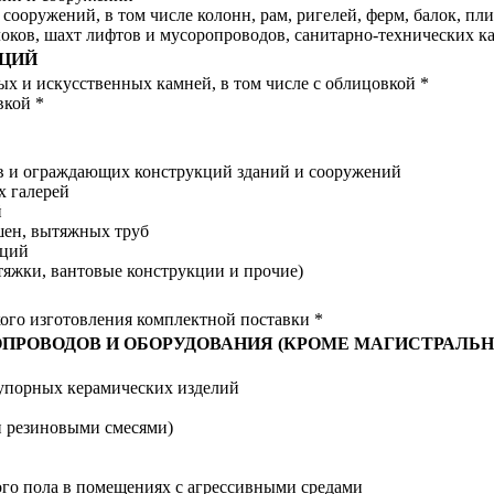
ооружений, в том числе колонн, рам, ригелей, ферм, балок, пли
локов, шахт лифтов и мусоропроводов, санитарно-технических к
КЦИЙ
ых и искусственных камней, в том числе с облицовкой *
вкой *
ов и ограждающих конструкций зданий и сооружений
х галерей
й
шен, вытяжных труб
кций
тяжки, вантовые конструкции и прочие)
кого изготовления комплектной поставки *
БОПРОВОДОВ И ОБОРУДОВАНИЯ (КРОМЕ МАГИСТРАЛ
оупорных керамических изделий
и резиновыми смесями)
ого пола в помещениях с агрессивными средами