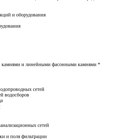
укций и оборудования
рудования
и камнями и линейными фасонными камнями *
водопроводных сетей
ей водосборов
да
И
канализационных сетей
ки и поля фильтрации